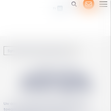
Ouvri
Fr
Nl
le
men
Synchronisatie mobiele agenda
Agenda en taken
Synchronisatie
mobiele agenda
Uw aan
uw dossiers gehechte afspraken
om
toegang te krijgen tot de nodige documenten,