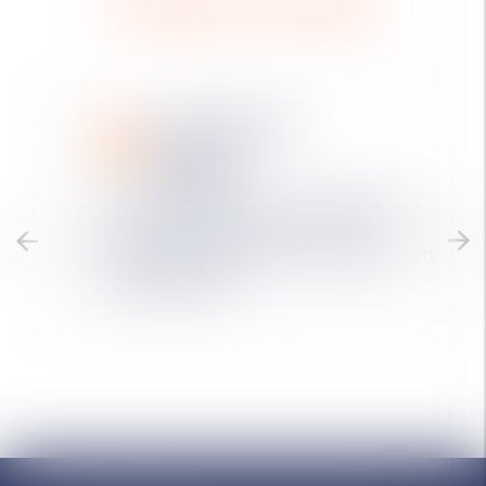
Andere functies
Organisatie
van de
teams
Pas de werking van uw software aan
aan de organisatie van uw teams:
multisite
,
dossiernummering
,
boek
- en
rekeningbeheer
, ...