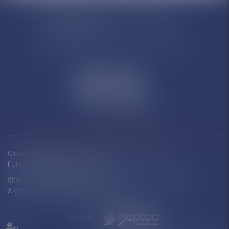
LIÈGE : Chaussée de Tongres 382 -
4000 LIÈGE
Standaard / Hotline : +32 4 277 70 20
Onze oplossingen
Ontdek SECIB
Contact
Functionaliteiten
Artikelen
Sitemap
Wettelijke informatie
AVV
Privacybeleid
Algemene gebruiksvoorwaarden
Lid van