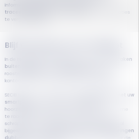
informatie en bewijsstukken en om de
traceerbaarheid
en de
facturatie
van de prestaties
te vergemakkelijken.
Blijf verbonden met uw kabinet
In de
rechtbank
,
onderweg
en in de file, bij
afspraken
buiten de deur
of zelfs bij
telewerken
kunnen
roosterwijzigingen niet altijd wachten tot u in uw
kantoor bent of contact hebt met uw assistent.
SECIB laat u toe uw agenda te
synchroniseren met uw
smartphone
om afspraken, vergaderingen,
hoorzittingen, lunches of werksessies enz. in real time
te raadplegen, te wijzigen, aan te maken of te
schrappen. Terug op kantoor is uw SECIB-agenda al
bijgewerkt, zodat u
geen afspraken of vergaderingen
dubbel hoeft in te voeren
of van de ene tool naar de