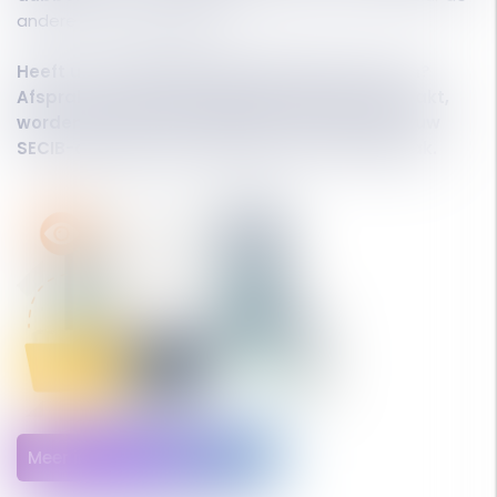
andere over te brengen.
Heeft u een
Meet laW-abonnement
genomen?
Afspraken die op het platform worden gemaakt,
worden automatisch gesynchroniseerd met uw
SECIB-agenda met de details van de afspraak.
Meer informatie aanvragen