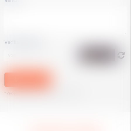
Bericht
Verificatiecode
Versturen
* Velden gemarkeerd met een asterisk zijn verplicht.